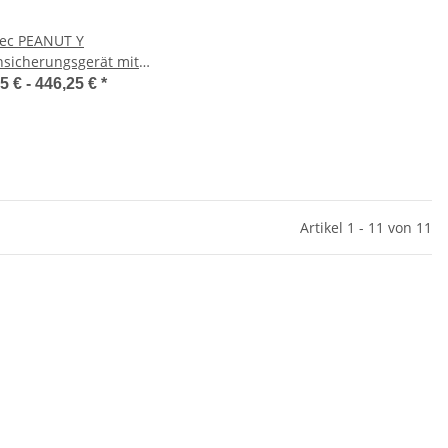
tec PEANUT Y
sicherungsgerät mit
-Karabiner
5 € -
446,25 €
*
Artikel 1 - 11 von 11