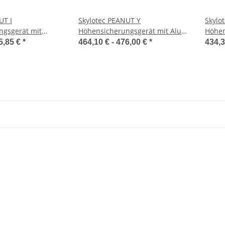
UT I
Skylotec PEANUT Y
Skylo
ngsgerät mit
Höhensicherungsgerät mit Alu-
Höhen
er
Karabiner
Stahl
5,85 €
*
464,10 € -
476,00 €
*
434,3