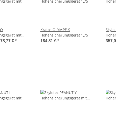
SO
Kratos OLYMPE-S
Skylo
ngsgerät mit
Höhensicherungsgerät 1,75
Höhen
l 10 m & 20 m
278,77 €
*
184,81 €
*
357,0