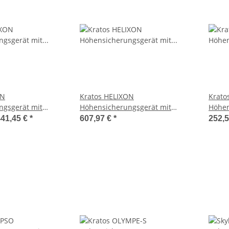
ON
Kratos HELIXON
Krato
ngsgerät mit
Höhensicherungsgerät mit
Höhen
seil 10 m - 30 m
Polyestergurtband 12 m
Polye
441,45 €
*
607,97 €
*
252,5
m