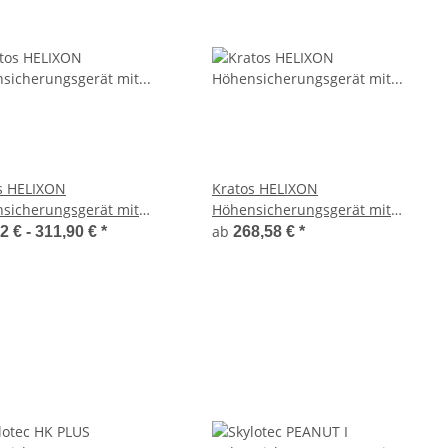
s HELIXON
Kratos HELIXON
sicherungsgerät mit
Höhensicherungsgerät mit
stergurtband 3,5 m und 6
Stahldrahtseil 3,5 - 20 m
ab
2 € -
311,90 €
*
268,58 €
*