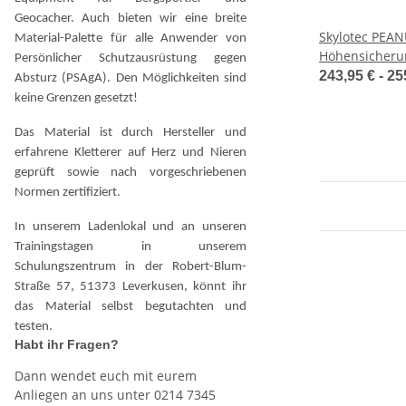
Geocacher. Auch bieten wir eine breite
Skylotec PEAN
Material-Palette für alle Anwender von
Höhensicheru
Persönlicher Schutzausrüstung gegen
Stahl-Karabin
243,95 € -
25
Absturz (PSAgA). Den Möglichkeiten sind
keine Grenzen gesetzt!
Das Material ist durch Hersteller und
erfahrene Kletterer auf Herz und Nieren
geprüft sowie nach vorgeschriebenen
Normen zertifiziert.
In unserem Ladenlokal und an unseren
Trainingstagen in unserem
Schulungszentrum in der Robert-Blum-
Straße 57, 51373 Leverkusen, könnt ihr
das Material selbst begutachten und
testen.
Habt ihr Fragen?
Dann wendet euch mit eurem
Anliegen an uns unter 0214 7345