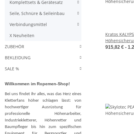
Komplettsets & Gerätesatz
Seile, Schnüre & Seileinbau
Verbindungsmittel
Kratos KALYP
X Neuheiten
Höhensicheru
ZUBEHÖR
Stahldrahtsei
915,82 € -
1.
BEKLEIDUNG
SALE %
Willkommen im Ropemen-Shop!
Bei uns findet ihr alles, was das Herz eines
Kletterfans höher schlagen lässt: von
hochwertiger Ausrüstung für
professionelle Höhenarbeiter,
Industriekletterer, Höhenretter und
Baumpfleger bis hin zum spezifischen
Equipment für Bergsportler und