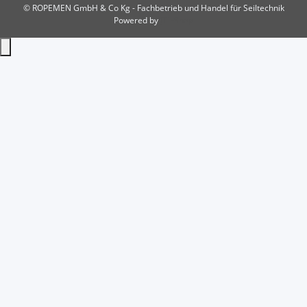
© ROPEMEN GmbH & Co Kg - Fachbetrieb und Handel für Seiltechnik
Powered by
JTL-Shop