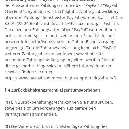
Bei Auswahl einer Zahlungsart, die über "PayPal" / "PayPal
Checkout" angeboten wird, erfolgt die Zahlungsabwicklung
über den Zahlungsdienstleister PayPal (Europe) S.à.r.l. et Cie,
S.C.A. (22-24 Boulevard Royal L-2449, Luxemburg; "PayPal").
Die einzelnen Zahlungsarten über "PayPal" werden Ihnen
unter einer entsprechend bezeichneten Schaltfläche auf
unserer Internetpräsenz sowie im Online-Bestellvorgang
angezeigt. Für die Zahlungsabwicklung kann sich "PayPal"
weiterer Zahlungsdienste bedienen; soweit hierfür
besondere Zahlungsbedingungen gelten, werden Sie auf
diese gesondert hingewiesen. Nähere Informationen zu
"PayPal" finden Sie unter
https://www.paypal.com/de/webapps/mpp/ua/legalhub-full
.
§ 4 Zurückbehaltungsrecht
, Eigentumsvorbehalt
(1)
Ein Zurückbehaltungsrecht können Sie nur ausüben,
soweit es sich um Forderungen aus demselben
Vertragsverhältnis handelt.
(2)
Die Ware bleibt bis zur vollständigen Zahlung des