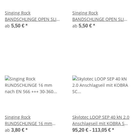
Singing Rock
Singing Rock
BANDSCHLINGE OPEN SLING
BANDSCHLINGE OPEN SLING
MAX EN 795 +++ 30-360
MAX EN 795 +++ 30-360
ab
ab
5,50 €
*
5,50 €
*
cm+++ 33 kN
cm+++ 33 kN schwarz
Singing Rock
Skylotec LOOP SEP 40 kN 2.0
RUNDSCHLINGE 16 mm
Anschlagseil mit KOBRA SC
nach EN 566 +++ 30-360
Karabiner - Scharfkanten
ab
3,80 €
*
95,20 € -
113,05 €
*