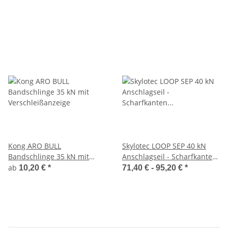
cm+++ 22 kN
geprüft
Kong ARO BULL
Skylotec LOOP SEP 40 kN
Bandschlinge 35 kN mit
Anschlagseil - Scharfkanten
Verschleißanzeige
geprüft
ab
10,20 €
*
71,40 € -
95,20 €
*