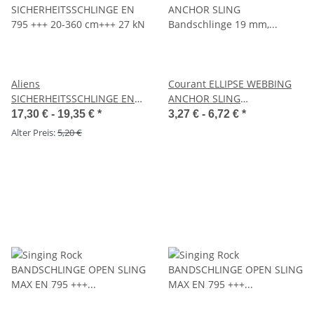
Aliens
Courant ELLIPSE WEBBING
SICHERHEITSSCHLINGE EN
ANCHOR SLING
795 +++ 20-360 cm+++ 27 kN
Bandschlinge 19 mm, 22 kN,
17,30 € -
19,35 €
*
3,27 € -
6,72 €
*
40-200 cm
Alter Preis:
5,20 €