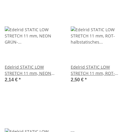
Edelrid STATIC LOW
Edelrid STATIC LOW
STRETCH 11 mm, NEON
STRETCH 11 mm, ROT-
GRÜN- halbstatisches Seil
halbstatisches Seil mit
2,14 €
*
2,50 €
*
mit geringer Dehnung
geringer Dehnung