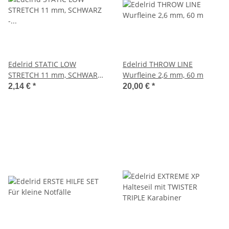
Edelrid STATIC LOW
Edelrid THROW LINE
STRETCH 11 mm, SCHWARZ -
Wurfleine 2,6 mm, 60 m
halbstatisches Seil mit
2,14 €
*
20,00 €
*
geringer Dehnung