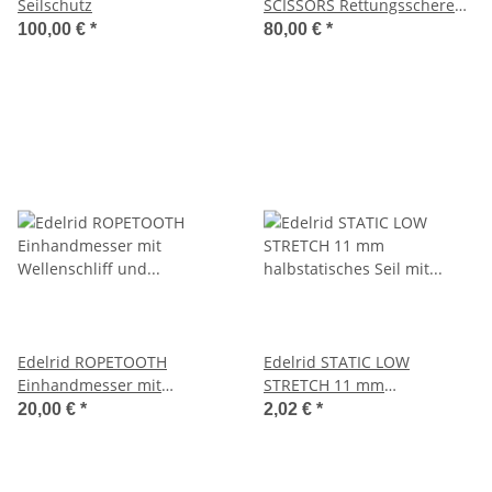
Seilschutz
SCISSORS Rettungsschere
inkl. Tasche
100,00 €
*
80,00 €
*
Edelrid ROPETOOTH
Edelrid STATIC LOW
Einhandmesser mit
STRETCH 11 mm
Wellenschliff und
halbstatisches Seil mit
20,00 €
*
2,02 €
*
Karabinerloch
geringer Dehnung - in Weiß