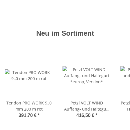
Neu im Sortiment
Tendon PRO WORK 9.,0
Petzl VOLT WIND
Petz
mm 200 m rot
Auffang- und Haltegurt
H
*europ, Version*
391,70 €
*
416,50 €
*