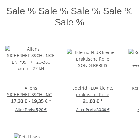
Sale % Sale % Sale % Sale %
Sale %
Aliens
Edelrid FLUX kleine,
Kon
SICHERHEITSSCHLINGE
praktische Rolle
EN 795 +++ 20-360
SONDERPREIS
++
17,30 € -
19,35 €
*
21,00 €
*
cm+++ 27 kN
Alter Preis:
5,20 €
Alter Preis:
30,00 €