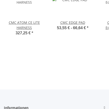
CMC ATOM CE LITE
CMC EDGE PAD
HARNESS
E
53,55 € -
66,64 €
*
327,25 €
*
Materialprüfung 906
Schulungszentrum
Höhenrettung
Höhenarbeiten
Informationen