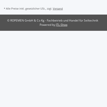
* Alle Preise inkl. gesetzlicher USt., zzgl.
Versand
© ROPEMEN GmbH & Co Kg - Fachbetrieb und Handel für Seiltechnik
Powered by
JTL-Shop