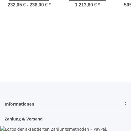
Karabinern FS 90 ALU /
Dreibein -
232,05 € -
238,00 €
*
1.213,80 €
*
505
OVALOY TRI
Bodenverankerung
Materialprüfung 906
Schulungszentrum
Höhenrettung
Höhenarbeiten
Informationen
Zahlung & Versand