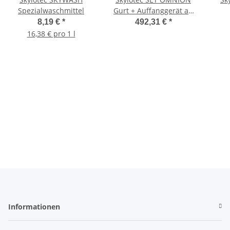
Spezialwaschmittel
Gurt + Auffanggerät an
beweglicher Führung
8,19 €
*
492,31 €
*
16,38 € pro 1 l
Materialprüfung 906
Schulungszentrum
Höhenrettung
Höhenarbeiten
Informationen