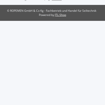
© ROPEMEN GmbH & Co Kg - Fachbetrieb und Handel für Seiltechnik
Powered by
JTL-Shop