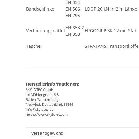
EN 354
Bandschlinge
EN 566
LOOP 26 kN in 2 m Länge
EN 795
EN 353-2
Verbindungsmittel
ERGOGRIP SK 12 mit Stahl
EN 358
Tasche
STRATANS Transportkoffe
Herstellerinformationen:
SKYLOTEC GmbH
Im Mühlengrund 6-8
Baden-Württemberg
Neuwied, Deutschland, 56566
info@skylotec.de
https://www.skylotec.com
Produkteigenschaft
Wert
Versandgewicht: