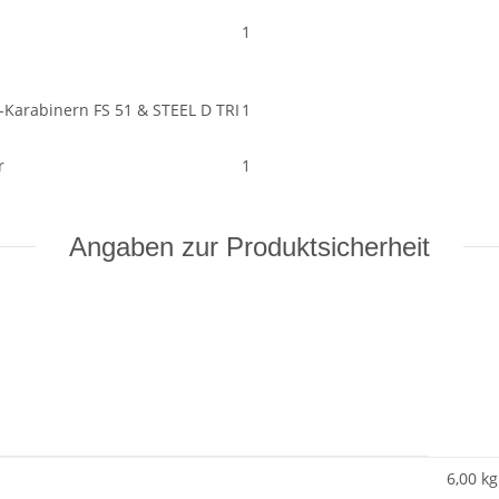
1
-Karabinern FS 51 & STEEL D TRI
1
r
1
Angaben zur Produktsicherheit
6,00 kg