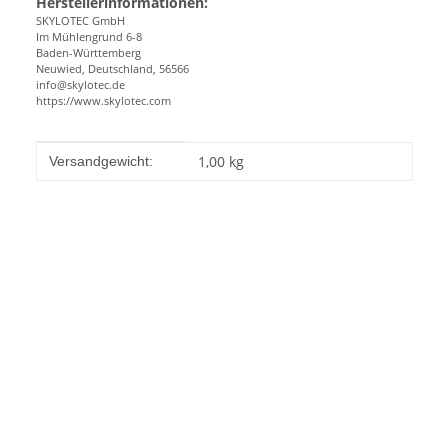
Herstellerinformationen:
SKYLOTEC GmbH
Im Mühlengrund 6-8
Baden-Württemberg
Neuwied, Deutschland, 56566
info@skylotec.de
https://www.skylotec.com
Produkteigenschaft
Wert
1,00 kg
Versandgewicht:
Materialprüfung 906
Schulungszentrum
Höhenrettung
Höhenarbeiten