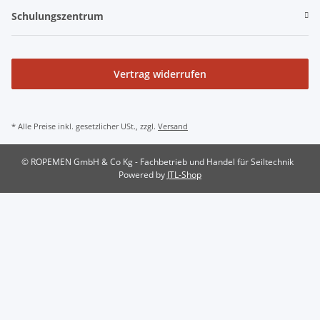
Schulungszentrum
Vertrag widerrufen
* Alle Preise inkl. gesetzlicher USt., zzgl.
Versand
© ROPEMEN GmbH & Co Kg - Fachbetrieb und Handel für Seiltechnik
Powered by
JTL-Shop