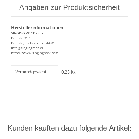
Angaben zur Produktsicherheit
Herstellerinformationen:
SINGING ROCK s.r.o.
Poniklá 317
Poniklá, Tschechien, 514 01
info@singingrock.cz
https://www.singingrock.com
Produkteigenschaft
Wert
0,25 kg
Versandgewicht:
Kunden kauften dazu folgende Artikel: