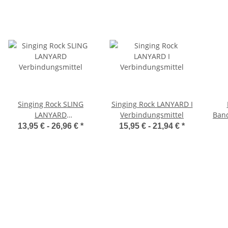
Singing Rock SLING
Singing Rock LANYARD I
LANYARD
Verbindungsmittel
Band
Verbindungsmittel
V
13,95 € -
26,96 €
*
15,95 € -
21,94 €
*
Materialprüfung 906
Schulungszentrum
Höhenrettung
Höhenarbeiten