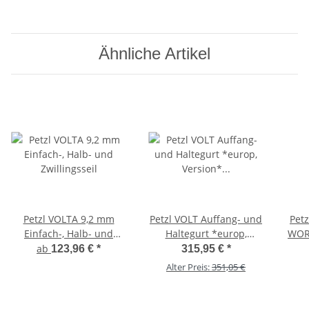
Ähnliche Artikel
Petzl VOLTA 9,2 mm
Petzl VOLT Auffang- und
Pet
Einfach-, Halb- und
Haltegurt *europ,
WOR
Zwillingsseil
Version*
Abs
ab
123,96 €
*
315,95 €
*
+++EINZELSTÜCK+++
Alter Preis:
351,05 €