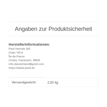
Angaben zur Produktsicherheit
Herstellerinformationen:
Petzl Vertrieb SAS
Cidex 105 A
Île-de-France
Crolles, Frankreich, 38920
info.deutschland@petzl.com
https://www.petzl.de
Produkteigenschaft
Wert
2,00 kg
Versandgewicht: