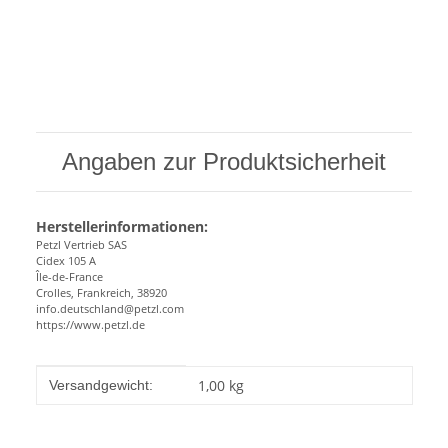
Angaben zur Produktsicherheit
Herstellerinformationen:
Petzl Vertrieb SAS
Cidex 105 A
Île-de-France
Crolles, Frankreich, 38920
info.deutschland@petzl.com
https://www.petzl.de
Produkteigenschaft
Wert
1,00 kg
Versandgewicht: