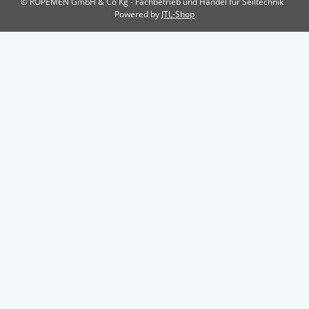
© ROPEMEN GmbH & Co Kg - Fachbetrieb und Handel für Seiltechnik
Powered by
JTL-Shop