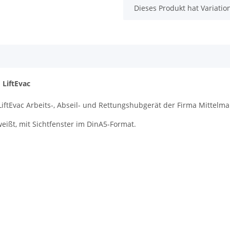
x
Dieses Produkt hat Variatio
 LiftEvac
iftEvac Arbeits-, Abseil- und Rettungshubgerät der Firma Mittelma
eißt, mit Sichtfenster im DinA5-Format.