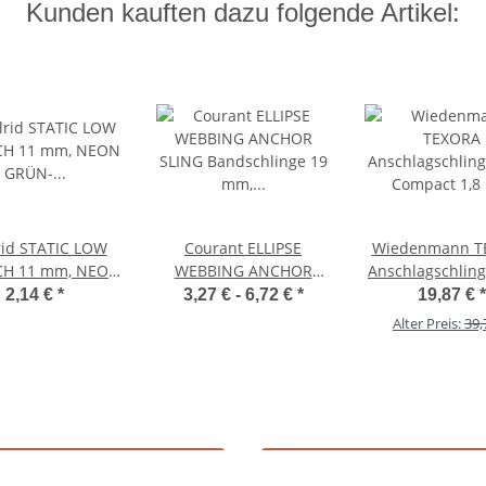
Kunden kauften dazu folgende Artikel:
rid STATIC LOW
Courant ELLIPSE
Wiedenmann T
CH 11 mm, NEON
WEBBING ANCHOR
Anschlagschling
ches
SLING Bandschlinge 19
Compact 1,
2,14 €
*
3,27 € -
6,72 €
*
19,87 €
*
l mit geringer
mm, 22 kN, 40-200 cm
+++SONDERPREIS
Alter Preis:
39,
Dehnung
09/2024
hulungszentrum
Höhenrettun