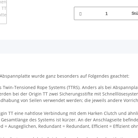
St
-Abspannplatte wurde ganz besonders auf Folgendes geachtet:
 Twin-Tensioned Rope Systems (TTRS). Anders als bei Abspannpla
en bei der Origin TT zwei Sicherungsstifte mit Schnelllösesyste
abung von Seilen verwendet werden; die jeweils andere Vorrichtu
igin TT eine nahtlose Verbindung mit dem Harken Clutch und ähn
 Gesamtlänge des Systems ist kürzer. An der Anschlagseite befind
ed = Ausgeglichen, Redundant = Redundant, Efficient = Effizient 