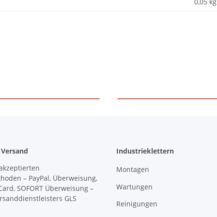
0,05 kg
hulungszentrum
Höhenrettun
 Versand
Industrieklettern
Montagen
Wartungen
Reinigungen