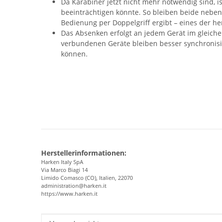
Da Karabiner jetzt nicht mehr notwendig sind,
beeinträchtigen könnte. So bleiben beide nebene
Bedienung per Doppelgriff ergibt – eines der h
Das Absenken erfolgt an jedem Gerät im gleich
verbundenen Geräte bleiben besser synchronisie
können.
Herstellerinformationen:
Harken Italy SpA
Via Marco Biagi 14
Limido Comasco (CO), Italien, 22070
administration@harken.it
https://www.harken.it