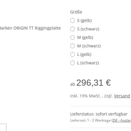
Größe
S (gelb)
S (schwarz)
M (gelb)
M (schwarz)
L (gelb)
L (schwarz)
296,31 €
ab
inkl. 19% MwSt. , zzgl.
Versand
Lieferstatus: sofort verfügbar
Lieferzeit:
1 - 2 Werktage
(DE - Ausla