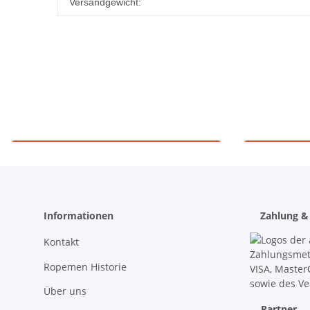
Produkteigenschaft
Wert
Versandgewicht:
Materialprüfung 906
Sc
Informationen
Zahlung &
Kontakt
Ropemen Historie
Über uns
Partner